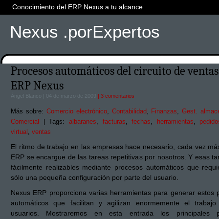
Conocimiento del ERP Nexus a tu alcance
Nexus .porExpertos
Procesos automáticos del circuito de ventas
ERP Nexus
Ángel Blanco | 04 de marzo de 2009
| 3 comentarios
Más sobre:
Comercio electrónico
,
Contabilidad
,
Finanzas
,
Gest. almac
Comercial
| Tags:
albaranes
,
facturas
,
fechas
,
herramientas
,
pedido
virtual
,
ventas
El ritmo de trabajo en las empresas hace necesario, cada vez más
ERP se encargue de las tareas repetitivas por nosotros. Y esas t
fácilmente realizables mediante procesos automáticos que requi
sólo una pequeña configuración por parte del usuario.
Nexus ERP proporciona varias herramientas para generar estos 
automáticos que facilitan y agilizan enormemente el trabaj
usuarios. Mostraremos en esta entrada los principales p