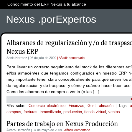
Conocimiento del ERP Nexus a tu alcance
Nexus .porExpertos
Albaranes de regularización y/o de traspas
Nexus ERP
Sonia Herranz | 06 de julio de 2009
| Añadir comentario
Para llevar un correcto seguimiento del stock de los diferentes art
el/los almacén/es que tengamos configurados en nuestro ERP N
muy importante tener claro conceptualmente para qué sirven los a
de regularización y de traspaso, y cómo y cuándo hacer buen uso 
Como los albaranes de compra o venta (o las […]
Más sobre:
Comercio electrónico
,
Finanzas
,
Gest. almacén
| Tags:
a
compras
,
facturas
,
inmovilizado
,
producción
,
tienda virtual
,
ventas
Partes de trabajo en Nexus Producción
Álvaro Herradón | 04 de mayo de 2009
| Añadir comentario