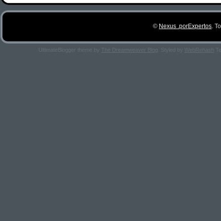
©
Nexus .porExpertos
. T
UltimateBlogger theme by
The Dreamweaver Blog
. Styled by
WebRehash
Te