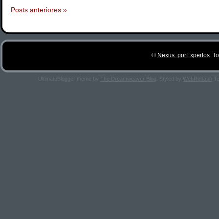
Posts anteriores »
©
Nexus .porExpertos
. T
UltimateBlogger theme by
The Dreamweaver Blog
. Styled by
WebRehash
Te