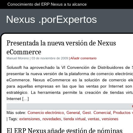
Conocimiento del ERP Nexus a tu alcance
Nexus .porExpertos
Presentada la nueva versión de Nexus
eCommerce
Manuel Moreno | 03 de noviembre de 2009
| Añadir comentario
Solusoft ha aprovechado la VI Convención de Distribuidores de 
presentar la nueva versión de la plataforma de comercio electrón
eCommerce. Nexus eCommerce es la solución de comercio ele
para aquellas empresas en las que las ventas por Internet son 
estratégico. La herramienta permite la creación de tiendas virt
Internet […]
Más sobre:
Comercio electrónico
,
General
,
Gest. Comercial
,
Productos v
| Tags:
extensiones
,
novedades
,
tienda virtual
,
ventas
,
versiones
El ERP Nexus añade gestión de nóminas