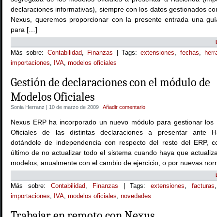
declaraciones informativas), siempre con los datos gestionados c
Nexus, queremos proporcionar con la presente entrada una guí
para […]
Más sobre:
Contabilidad
,
Finanzas
| Tags:
extensiones
,
fechas
,
herr
importaciones
,
IVA
,
modelos oficiales
Gestión de declaraciones con el módulo de
Modelos Oficiales
Sonia Herranz | 10 de marzo de 2009
| Añadir comentario
Nexus ERP ha incorporado un nuevo módulo para gestionar los
Oficiales de las distintas declaraciones a presentar ante H
dotándole de independencia con respecto del resto del ERP, co
último de no actualizar todo el sistema cuando haya que actualiz
modelos, anualmente con el cambio de ejercicio, o por nuevas nor
Más sobre:
Contabilidad
,
Finanzas
| Tags:
extensiones
,
facturas
importaciones
,
IVA
,
modelos oficiales
,
novedades
Trabajar en remoto con Nexus