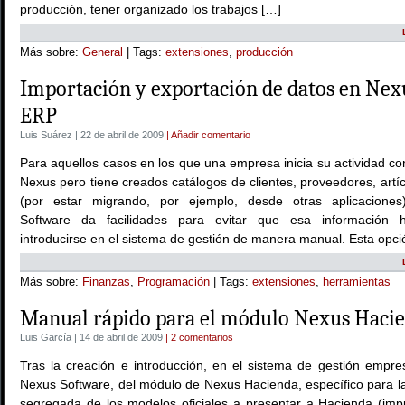
producción, tener organizado los trabajos […]
Más sobre:
General
| Tags:
extensiones
,
producción
Importación y exportación de datos en Nex
ERP
Luis Suárez | 22 de abril de 2009
| Añadir comentario
Para aquellos casos en los que una empresa inicia su actividad c
Nexus pero tiene creados catálogos de clientes, proveedores, artí
(por estar migrando, por ejemplo, desde otras aplicacione
Software da facilidades para evitar que esa información 
introducirse en el sistema de gestión de manera manual. Esta opci
Más sobre:
Finanzas
,
Programación
| Tags:
extensiones
,
herramientas
Manual rápido para el módulo Nexus Haci
Luis García | 14 de abril de 2009
| 2 comentarios
Tras la creación e introducción, en el sistema de gestión empres
Nexus Software, del módulo de Nexus Hacienda, específico para la
segregada de los modelos oficiales a presentar a Hacienda (imp