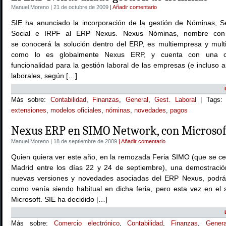
Manuel Moreno | 21 de octubre de 2009
| Añadir comentario
SIE ha anunciado la incorporación de la gestión de Nóminas, S
Social e IRPF al ERP Nexus. Nexus Nóminas, nombre con
se conocerá la solución dentro del ERP, es multiempresa y multie
como lo es globalmente Nexus ERP, y cuenta con una c
funcionalidad para la gestión laboral de las empresas (e incluso 
laborales, según […]
Más sobre:
Contabilidad
,
Finanzas
,
General
,
Gest. Laboral
| Tags
extensiones
,
modelos oficiales
,
nóminas
,
novedades
,
pagos
Nexus ERP en SIMO Network, con Microsof
Manuel Moreno | 18 de septiembre de 2009
| Añadir comentario
Quien quiera ver este año, en la remozada Feria SIMO (que se ce
Madrid entre los días 22 y 24 de septiembre), una demostració
nuevas versiones y novedades asociadas del ERP Nexus, podrá
como venía siendo habitual en dicha feria, pero esta vez en el 
Microsoft. SIE ha decidido […]
Más sobre:
Comercio electrónico
,
Contabilidad
,
Finanzas
,
Genera