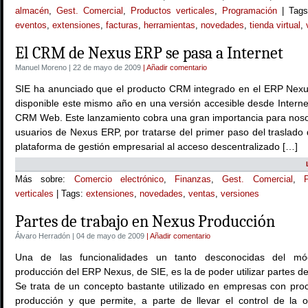
almacén
,
Gest. Comercial
,
Productos verticales
,
Programación
| Tag
eventos
,
extensiones
,
facturas
,
herramientas
,
novedades
,
tienda virtual
,
El CRM de Nexus ERP se pasa a Internet
Manuel Moreno | 22 de mayo de 2009
| Añadir comentario
SIE ha anunciado que el producto CRM integrado en el ERP Nexu
disponible este mismo año en una versión accesible desde Interne
CRM Web. Este lanzamiento cobra una gran importancia para nosot
usuarios de Nexus ERP, por tratarse del primer paso del traslado
plataforma de gestión empresarial al acceso descentralizado […]
Más sobre:
Comercio electrónico
,
Finanzas
,
Gest. Comercial
,
verticales
| Tags:
extensiones
,
novedades
,
ventas
,
versiones
Partes de trabajo en Nexus Producción
Álvaro Herradón | 04 de mayo de 2009
| Añadir comentario
Una de las funcionalidades un tanto desconocidas del mó
producción del ERP Nexus, de SIE, es la de poder utilizar partes de
Se trata de un concepto bastante utilizado en empresas con pro
producción y que permite, a parte de llevar el control de la 