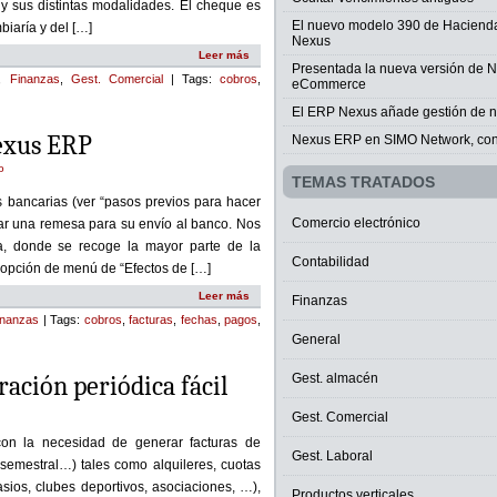
y sus distintas modalidades. El cheque es
El nuevo modelo 390 de Haciend
iaría y del […]
Nexus
Leer más
Presentada la nueva versión de 
,
Finanzas
,
Gest. Comercial
| Tags:
cobros
,
eCommerce
El ERP Nexus añade gestión de 
exus ERP
Nexus ERP en SIMO Network, con
o
TEMAS TRATADOS
 bancarias (ver “pasos previos para hacer
Comercio electrónico
ar una remesa para su envío al banco. Nos
a, donde se recoge la mayor parte de la
Contabilidad
a opción de menú de “Efectos de […]
Leer más
Finanzas
inanzas
| Tags:
cobros
,
facturas
,
fechas
,
pagos
,
General
ación periódica fácil
Gest. almacén
Gest. Comercial
n la necesidad de generar facturas de
Gest. Laboral
, semestral…) tales como alquileres, cuotas
sios, clubes deportivos, asociaciones, …),
Productos verticales