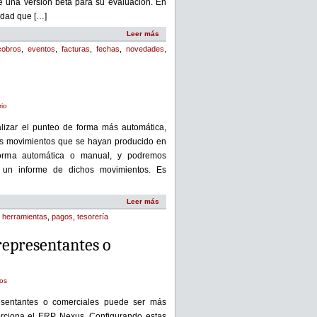
 una versión beta para su evaluación. En
idad que […]
Leer más
cobros
,
eventos
,
facturas
,
fechas
,
novedades
,
rio
alizar el punteo de forma más automática,
os movimientos que se hayan producido en
forma automática o manual, y podremos
r un informe de dichos movimientos. Es
Leer más
,
herramientas
,
pagos
,
tesorería
representantes o
ios
esentantes o comerciales puede ser más
porciona el ERP Nexus. Configurando estas