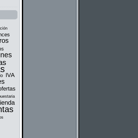
ción
nces
ros
os
ones
as
as
IVA
do
es
ofertas
uestaria
tienda
ntas
os