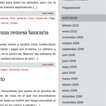
uales para todos los períodos, pero con la
ser distintos dependiendo […]
Programación
Leer más
ARCHIVO
inanzas
,
Gest. almacén
,
Gest. Comercial
| Tags:
,
trucos
,
ventas
febrero 2010
r una remesa bancaria
enero 2010
noviembre 2009
octubre 2009
 donde vamos a mostrar cómo confeccionar
brar / pagar por el banco. Lo primero a
septiembre 2009
s, en la opción de “Bancos” del submenú de
julio 2009
s campos del banco al que […]
junio 2009
Leer más
mayo 2009
,
pagos
,
tesorería
,
trucos
abril 2009
rio
marzo 2009
febrero 2009
enero 2009
a herramienta que ayuda en el proceso de
rno de crisis en el que nos encontramos
diciembre 2008
r tanto un control del riesgo concedido al
noviembre 2008
os en los cobros a clientes […]