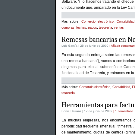
Software. Y lo hacemos tratando el cheque 
un documento que, amparado en la Ley Camb
Más sobre:
Comercio electrónico
,
Contabilidad
compras
,
fechas
,
pagos
,
tesorería
,
ventas
Remesas bancarias en N
Luis García | 25 de junio de 2009
| Añadir comentari
En esta segunda entrega sobre las remesas
una remesa bancaria“), vamos a confeccion
dirigimos para ello al submenú de Carter
funcionalidad de Tesorería, y entramos en l
Más sobre:
Comercio electrónico
,
Contabilidad
,
F
tesorería
Herramientas para factur
Sonia Herranz | 17 de junio de 2009
| 1 comentario
En muchas empresas, nos encontramos co
periodicidad frecuente (mensual, trimestral
de mantenimiento, cuotas de centros (gimna