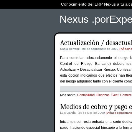
Conocimiento del ERP Nexus a tu alc
Nexus .porExpe
Actualización / desactual
Sonia Herranz | 08 de septiembre de 2009
| Añadir 
Para controlar adecuadamente el riesgo 
Control de Riesgo Bancario) deberemos 
Actualizar y Desactualizar Riesgo. Comezar
esta opción indicamos qué efectos han lle
del riesgo adquirido tanto con el cliente com
Más sobre:
Contabilidad
,
Finanzas
,
Gest. Comerci
Medios de cobro y pago 
Luis García | 24 de julio de 2009
| Añadir comentario
Iniciamos con esta entrada una serie dedic
pago, haciendo especial hincapié a la form