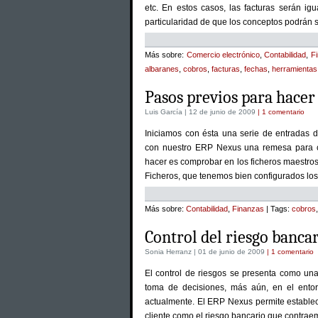
etc. En estos casos, las facturas serán ig
particularidad de que los conceptos podrán 
Más sobre:
Comercio electrónico
,
Contabilidad
,
F
albaranes
,
cobros
,
facturas
,
fechas
,
herramientas
Pasos previos para hace
Luis García | 12 de junio de 2009
| 1 comentario
Iniciamos con ésta una serie de entradas
con nuestro ERP Nexus una remesa para co
hacer es comprobar en los ficheros maestro
Ficheros, que tenemos bien configurados lo
Más sobre:
Contabilidad
,
Finanzas
| Tags:
cobros
Control del riesgo banca
Sonia Herranz | 01 de junio de 2009
| 1 comentario
El control de riesgos se presenta como un
toma de decisiones, más aún, en el ento
actualmente. El ERP Nexus permite establece
cliente como el riesgo bancario que contraem