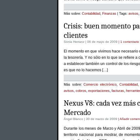
Más sobre:
Contabilidad
,
Finanzas
| Tags:
avisos
Crisis: buen momento par
clientes
Sonia Herranz | 06 de mayo de 2009
| 1 comentario
El momento en que vivimos hace necesario q
la tesorería. Y no sólo en lo que se refiere a
a establecer también un control de los riesgo
es que no lo hacemos […]
Más sobre:
Comercio electrónico
,
Contabilidad
avisos
,
cobros
,
exportaciones
,
facturas
,
herramie
Nexus V8: cada vez más c
Mercado
Ángel Blanco | 30 de marzo de 2009
| Añadir coment
Durante los meses de Marzo y Abril de 2009,
territorio nacional para mostrar, de momento