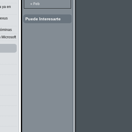
« Feb
a ya en
Nexus
Puede Interesarte
nóminas
 Microsoft