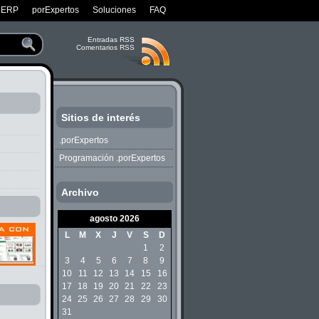
 ERP
porExpertos
Soluciones
FAQ
Entradas RSS
Comentarios RSS
Sitios de interés
.porExpertos
Programación .porExpertos
Archivo
agosto 2026
L
M
X
J
V
S
D
1
2
3
4
5
6
7
8
9
10
11
12
13
14
15
16
17
18
19
20
21
22
23
24
25
26
27
28
29
30
31