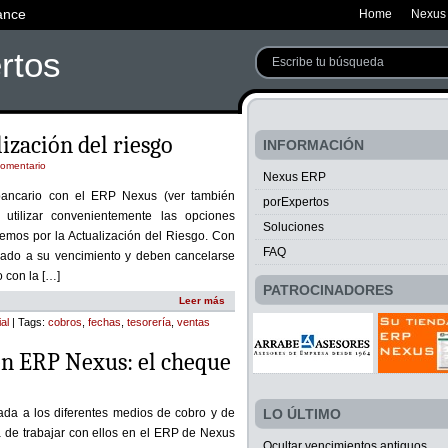
ance
Home
Nexus
rtos
ización del riesgo
INFORMACIÓN
comentario
Nexus ERP
bancario con el ERP Nexus (ver también
porExpertos
utilizar convenientemente las opciones
Soluciones
emos por la Actualización del Riesgo. Con
FAQ
gado a su vencimiento y deben cancelarse
o con la […]
PATROCINADORES
Leer más
al
| Tags:
cobros
,
fechas
,
tesorería
,
ventas
en ERP Nexus: el cheque
ada a los diferentes medios de cobro y de
LO ÚLTIMO
a de trabajar con ellos en el ERP de Nexus
Ocultar vencimientos antiguos