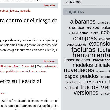
octubre 2008
Leer más
,
cobros
,
fechas
,
tesorería
ETIQUETAS
a controlar el riesgo de
albaranes
amortiza
analitica
avisos
bala
cob
cartas
cierre
calidad
compras
event
ue prestemos gran atención a la liquidez y
extensi
exportaciones
 controlar más aún la gestión de cobros, sino
facturas
fech
s en los que incurrimos con cada cliente, si
herramient
importaciones
inmoviliza
Leer más
modelos oficial
,
Finanzas
,
Gest. Comercial
| Tags:
albaranes
,
novedades
ntas
,
pedidos
,
tesorería
,
trucos
,
ventas
nóminas
pedidos
pagos
presup
erca su llegada al
tesorería
producción
trucos
ve
virtual
versiones
víncul
ario
 SIE está realizado distintos eventos en el
 a su canal de partners, la evolución de la