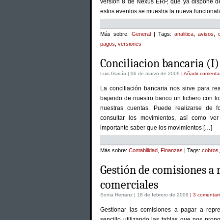
versión 8 de Nexus ERP, que ya dispone de
estos eventos se muestra la nueva funcional
Más sobre:
General
| Tags:
analitica
,
avisos
,
pagos
,
versiones
Conciliacion bancaria (I)
Luis García | 06 de marzo de 2009
| Añadir comenta
La conciliación bancaria nos sirve para re
bajando de nuestro banco un fichero con l
nuestras cuentas. Puede realizarse de 
consultar los movimientos, así como ve
importante saber que los movimientos […]
Más sobre:
Contabilidad
,
Finanzas
| Tags:
cobros
Gestión de comisiones a 
comerciales
Sonia Herranz | 18 de febrero de 2009
| 3 comentar
Gestionar las comisiones a pagar a repr
sencillo utilizando las tablas que nos pro